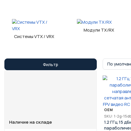
Модули TX/RX
Системы VTX / VRX
По умолча
Фильтр
OEM
SKU: 1-2g-15db
Наличие на складе
1.2 ГГц 15 дБ
параболиче