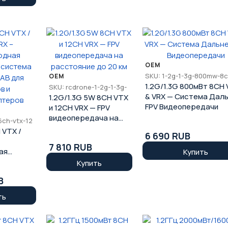
OEM
SKU: 1-2g-1-3g-800mw-8c
OEM
1.2G/1.3G 800мВт 8CH
SKU: rcdrone-1-2g-1-3g-
& VRX — Система Дал
1.2G/1.3G 5W 8CH VTX
FPV Видеопередачи
и 12CH VRX — FPV
видеопередача на
6ch-vtx-12
расстояние до 20 км
 VTX /
6 690 RUB
7 810 RUB
ая
Купить
 система
Купить
 для
B
еров
ть