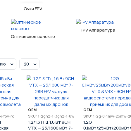
Очки FPV
FPV Аппаратура
Оптическое волокно
нию
20
OEM
OEM
i-fpv-rc
SKU: 1-2ghz-1-3ghz-1-6w
SKU: 1-2g-0-1mw-25mw-2
и
1.2/1.3 ГГц 1.6 Вт 9CH
1.2G
ская
VTX — 25/1600 мВт 7-
0.1мВт/25мВт/200мВт