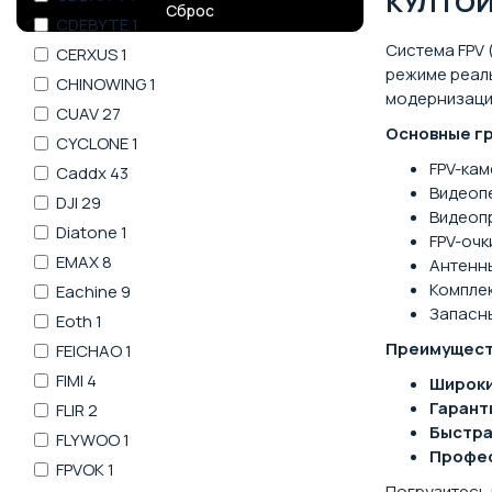
КУЛТО
Сброс
CDEBYTE
1
Система FPV 
CERXUS
1
режиме реал
CHINOWING
1
модернизаци
CUAV
27
Основные гр
CYCLONE
1
FPV-ка
Caddx
43
Видеоп
DJI
29
Видеоп
Diatone
1
FPV-очк
EMAX
8
Антенны
Комплек
Eachine
9
Запасны
Eoth
1
Преимущест
FEICHAO
1
FIMI
4
Широки
Гарант
FLIR
2
Быстра
FLYWOO
1
Профес
FPVOK
1
Погрузитесь 