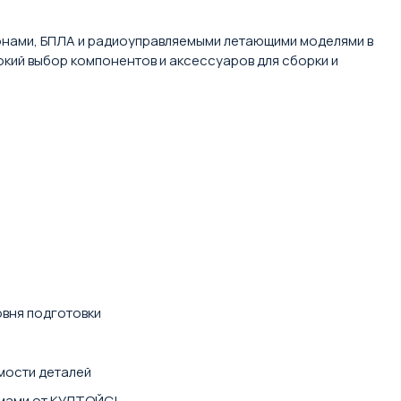
дронами, БПЛА и радиоуправляемыми летающими моделями в
кий выбор компонентов и аксессуаров для сборки и
овня подготовки
мости деталей
емами от КУЛТОЙС!