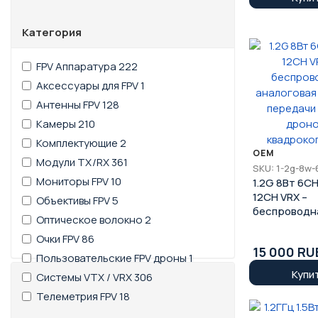
Категория
FPV Аппаратура
222
Аксессуары для FPV
1
Антенны FPV
128
Камеры
210
Комплектующие
2
OEM
Модули TX/RX
361
SKU: 1-2g-8w-
Мониторы FPV
10
1.2G 8Вт 6CH
12CH VRX –
Объективы FPV
5
беспроводн
Оптическое волокно
2
аналоговая
Очки FPV
86
передачи АВ
15 000 RU
дронов и
Пользовательские FPV дроны
1
квадрокопт
Купи
Системы VTX / VRX
306
Телеметрия FPV
18