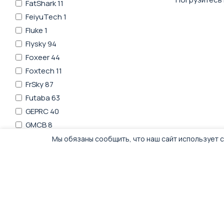
FatShark
11
FeiyuTech
1
Fluke
1
Flysky
94
Foxeer
44
Foxtech
11
FrSky
87
Futaba
63
GEPRC
40
GMCB
8
Great Mainlink
7
Мы обязаны сообщить, что наш сайт использует c
HDZero
25
HEX
1
HGLRC
6
HappyModel
3
Hawkeye
13
HolyBro
6