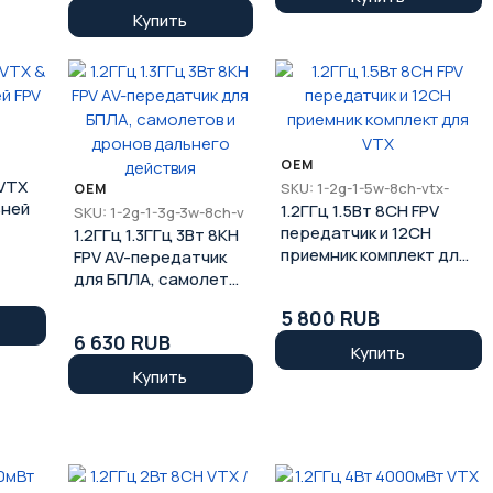
комплект
Купить
OEM
 VTX
SKU: 1-2g-1-5w-8ch-vtx-
OEM
ьней
1.2ГГц 1.5Вт 8CH FPV
SKU: 1-2g-1-3g-3w-8ch-v
передатчик и 12CH
1.2ГГц 1.3ГГц 3Вт 8КН
приемник комплект для
FPV AV-передатчик
VTX
для БПЛА, самолетов
и дронов дальнего
5 800 RUB
действия
6 630 RUB
Купить
Купить