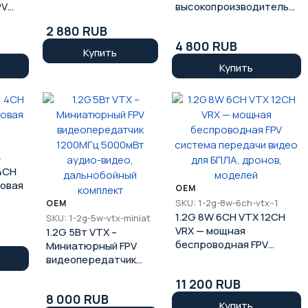
PAL/NTSC для FPV
PV
высокопроизводительн
дронов DIY
ая FPV передача аудио и
2 880 RUB
 для
видео
4 800 RUB
Купить
Купить
4
 4CH
овая
OEM
SKU: 1-2g-8w-6ch-vtx--1
OEM
1.2G 8W 6CH VTX 12CH
SKU: 1-2g-5w-vtx-miniat
VRX — мощная
1.2G 5Вт VTX –
беспроводная FPV
Миниатюрный FPV
система передачи
видеопередатчик
видео для БПЛА,
1200МГц 5000мВт
11 200 RUB
дронов, моделей
аудио-видео,
8 000 RUB
дальнобойный
Купить