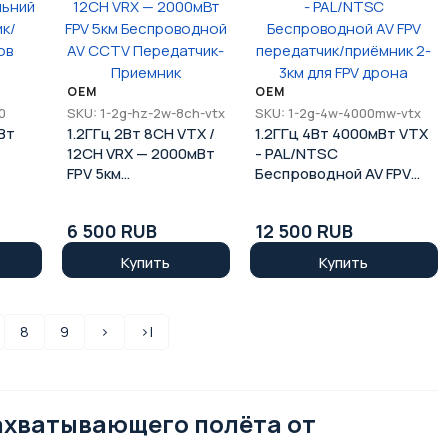
OEM
OEM
0
SKU: 1-2g-hz-2w-8ch-vtx
SKU: 1-2g-4w-4000mw-vtx
Вт
1.2ГГц 2Вт 8CH VTX /
1.2ГГц 4Вт 4000мВт VTX
12CH VRX — 2000мВт
- PAL/NTSC
FPV 5км
Беспроводной AV FPV
Беспроводной AV
передатчик/приёмник
CCTV Передатчик-
2-3км для FPV дрона
6 500 RUB
12 500 RUB
Приемник
Купить
Купить
8
9
>
>|
захватывающего полёта от