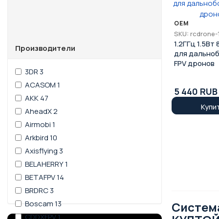
OEM
SKU: rcdrone-
1.2ГГц 1.5Вт
Производители
для дально
FPV дронов
3DR
3
ACASOM
1
5 440 RUB
AKK
47
Купи
AheadX
2
Airmobi
1
Arkbird
10
Axisflying
3
BELAHERRY
1
BETAFPV
14
BRDRC
3
Boscam
13
Система
CDDXFPV
1