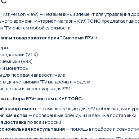
ЙС
(First Person View) — незаменимый элемент для управления 
ьного времени. Интернет-магазин
КУЛТОЙС
предлагает широ
и FPV-систем любой сложности.
уппы товаров категории "Система FPV":
меры
ередатчики (VTX)
риёмники (VRX)
и и мониторы
 для передачи видеосигнала
ты для установки FPV на дроны и модели
е детали и аксессуары для FPV
ва выбора FPV-систем в КУЛТОЙС:
й ассортимент
— комплектующие для FPV любой задачи и ур
ия качества
— проверенные бренды и надежные поставщики
я доставка
по всей России
сиональная консультация
— помощь в подборе и совмести
в мир захватывающих полётов и уникальных видео с FPV-сист