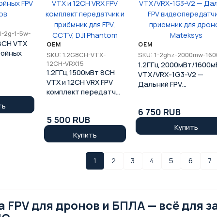
1-2g-1-5w-
 8CH VTX
OEM
OEM
бойных
SKU: 1.2G8CH-VTX-
SKU: 1-2ghz-2000mw-160
12CH-VRX15
1.2ГГц 2000мВт/1600м
1.2ГГц 1500мВт 8CH
VTX/VRX-1G3-V2 —
VTX и 12CH VRX FPV
Дальний FPV
комплект передатчик
видеопередатчик/
и приёмник для FPV,
приемник для дронов
ть
CCTV, DJI Phantom
6 750 RUB
Mateksys
5 500 RUB
Купить
Купить
1
2
3
4
5
6
7
 FPV для дронов и БПЛА — всё для 