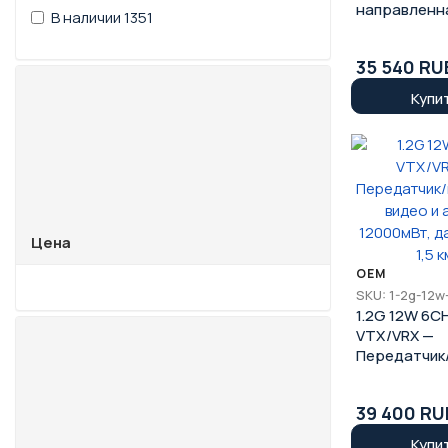
направленн
В наличии
1351
сетчатая а
для FPV вид
35 540 RU
самолёта
Купи
Цена
OEM
SKU: 1-2g-12w
1.2G 12W 6C
VTX/VRX —
Передатчик
приемник ви
аудио 12000
39 400 RU
дальность 1,
Купи