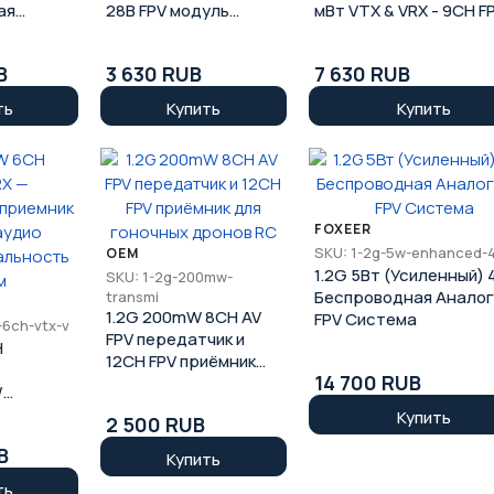
ая
28В FPV модуль
мВт VTX & VRX - 9CH F
нтенна
передатчика для
видеосистема
ео RC
дальних дронов
передатчик-приёмник
B
3 630 RUB
7 630 RUB
дронов
ть
Купить
Купить
FOXEER
SKU: 1-2g-5w-enhanced-
OEM
1.2G 5Вт (Усиленный)
SKU: 1-2g-200mw-
Беспроводная Аналог
transmi
1.2G 200mW 8CH AV
FPV Система
-6ch-vtx-v
FPV передатчик и
H
12CH FPV приёмник
14 700 RUB
для гоночных дронов
/
RC
део и
Купить
2 500 RUB
мВт,
B
5 км
Купить
ть