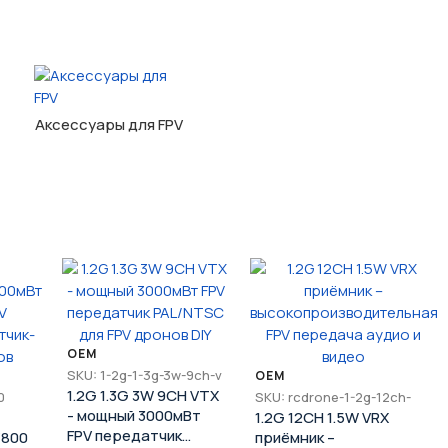
Аксессуары для FPV
OEM
SKU: 1-2g-1-3g-3w-9ch-v
OEM
1.2G 1.3G 3W 9CH VTX
0
SKU: rcdrone-1-2g-12ch-
- мощный 3000мВт
1.2G 12CH 1.5W VRX
FPV передатчик
/800
приёмник –