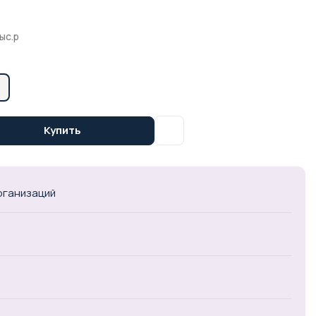
ыс.р
Купить
организаций