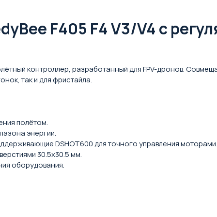
yBee F405 F4 V3/V4 с регул
олётный контроллер, разработанный для FPV-дронов. Совмещ
нок, так и для фристайла.
ения полётом.
пазона энергии.
 поддерживающие DSHOT600 для точного управления моторами
ерстиями 30.5x30.5 мм.
ния оборудования.