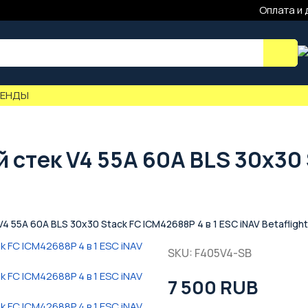
Оплата и 
РЕНДЫ
стек V4 55A 60A BLS 30x30 
 55A 60A BLS 30x30 Stack FC ICM42688P 4 в 1 ESC iNAV Betaflight
SKU: F405V4-SB
7 500 RUB