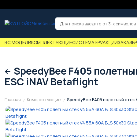
RC МОДЕЛИ
КОМПЛЕКТУЮЩИЕ
СИСТЕМА FPV
АКЦИИ
ЗАКАЗ
Б
SpeedyBee F405 полетный 
ESC iNAV Betaflight
Главная
Комплектующие
SpeedyBee F405 полетный стек V4