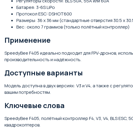
Регуляторы скорости: BLS 50A, 55A или 60A
Батарея: 3-6S LiPo
Протокол ESC: DSHOT600
Размеры: 36 х 36 мм (стандартные отверстия 30.5 х 30.
Вес: около 7 граммов (только полётный контроллер)
Применение
SpeedyBee F405 идеально подходит для FPV-дронов, исполь
производительность и надёжность.
Доступные варианты
Модель доступна в двух версиях: V3 и V4, а также с регул
вашим потребностям.
Ключевые слова
SpeedyBee F405, полётный контроллер F4, V3, V4, BLS ESC, 5
квадрокоптеров.