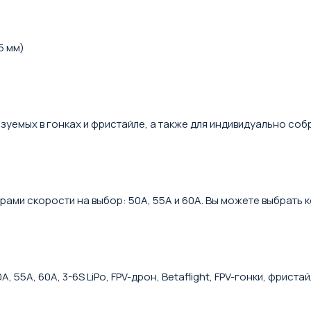
5 мм)
зуемых в гонках и фристайле, а также для индивидуально соб
яторами скорости на выбор: 50A, 55A и 60A. Вы можете выбра
0A, 55A, 60A, 3-6S LiPo, FPV-дрон, Betaflight, FPV-гонки, фри