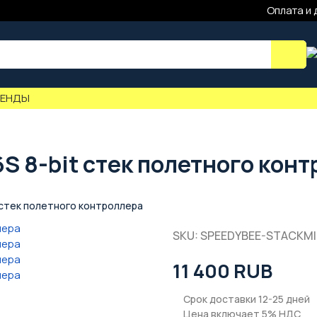
Оплата и 
РЕНДЫ
6S 8-bit стек полетного кон
t стек полетного контроллера
SKU: SPEEDYBEE-STACKMI
11 400 RUB
Срок доставки 12-25 дней
Цена включает 5% НДС