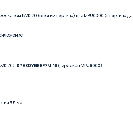
скопом BMI270 (в новых партиях) или MPU6000 (в партиях до 
.
приложение.
BMI270),
SPEEDYBEEF7MINI
(гироскоп MPU6000).
стия 3.5 мм.