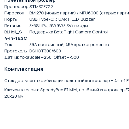
Полётный контроллер
Процессор
STM32F722
Гироскоп
BMI270 (новые партии) / MPU6000 (старые парти
Порты
USB Type-C, 3 UART, LED, Buzzer
Питание
3-6S LiPo, 5V/9V/3.3V выходы
BLHeli_S
Поддержка BetaFlight Camera Control
4-in-1 ESC
Ток
35A постоянный, 45A кратковременно
Протоколы
DSHOT300/600
Датчик тока
Scale=250, Offset=-500
Комплектация
Стек доступен в комбинации полётный контроллер + 4-in-1
Ключевые слова: SpeedyBee F7 Mini, полётный контроллер F7,
20x20 мм.