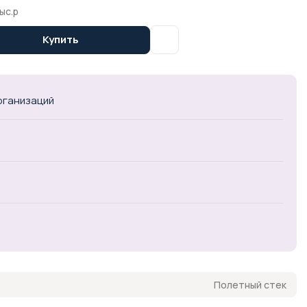
ыс.р
Купить
организаций
Полетный стек