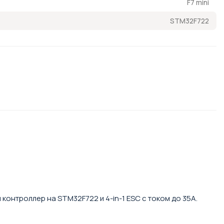
F7 mini
STM32F722
онтроллер на STM32F722 и 4-in-1 ESC с током до 35A.