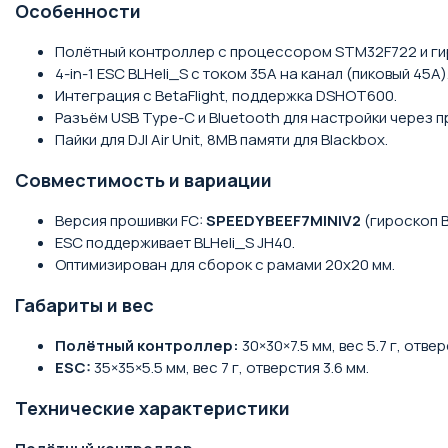
Особенности
Полётный контроллер с процессором STM32F722 и гиро
4-in-1 ESC BLHeli_S с током 35A на канал (пиковый 45A)
Интеграция с BetaFlight, поддержка DSHOT600.
Разъём USB Type-C и Bluetooth для настройки через 
Пайки для DJI Air Unit, 8MB памяти для Blackbox.
Совместимость и вариации
Версия прошивки FC:
SPEEDYBEEF7MINIV2
(гироскоп 
ESC поддерживает BLHeli_S JH40.
Оптимизирован для сборок с рамами 20x20 мм.
Габариты и вес
Полётный контроллер:
30×30×7.5 мм, вес 5.7 г, отвер
ESC:
35×35×5.5 мм, вес 7 г, отверстия 3.6 мм.
Технические характеристики