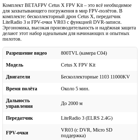
Комплект BETAFPV Cetus X FPV Kit – это всё необходимое
для захватывающего погружения в мир FPV-полётов. В
комплекте: бесколлекторный дрон Cetus X, передатчик
LiteRadio 3 и FPV-очки VR03 с функцией DVR-записи.
Эргономика, высокая производительность и надёжная защита
делают этот набор идеальным для начинающих и опытных
пилотов.
Разрешение видео
800TVL (камера C04)
Модель
Cetus X FPV Kit
Двигатели
Бесколлекторные 1103 11000KV
Время полёта
Около 5 мин.
Дальность
До 2000 м
управления
Передатчик
LiteRadio 3 (ELRS 2.4G)
VR03 (с DVR, Micro SD
FPV-очки
поддержка)