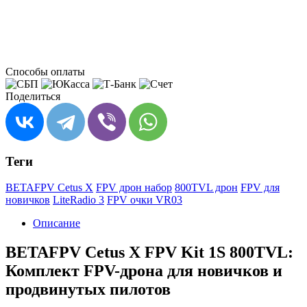
Способы оплаты
Поделиться
Теги
BETAFPV Cetus X
FPV дрон набор
800TVL дрон
FPV для
новичков
LiteRadio 3
FPV очки VR03
Описание
BETAFPV Cetus X FPV Kit 1S 800TVL:
Комплект FPV-дрона для новичков и
продвинутых пилотов