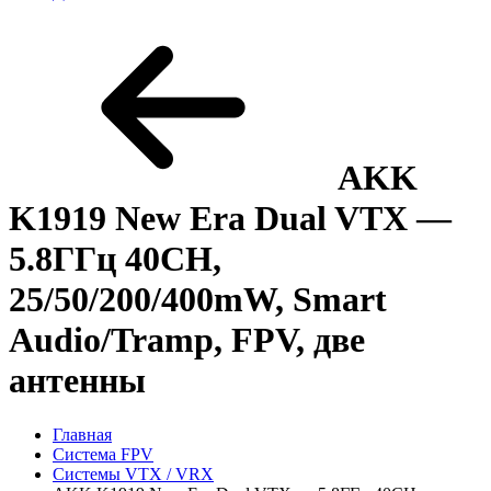
AKK
K1919 New Era Dual VTX —
5.8ГГц 40CH,
25/50/200/400mW, Smart
Audio/Tramp, FPV, две
антенны
Главная
Система FPV
Системы VTX / VRX