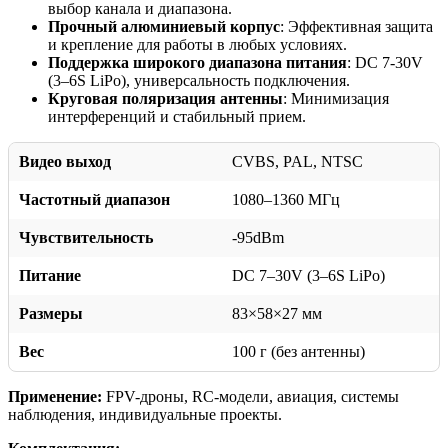
выбор канала и диапазона.
Прочный алюминиевый корпус
: Эффективная защита
и крепление для работы в любых условиях.
Поддержка широкого диапазона питания
: DC 7-30V
(3–6S LiPo), универсальность подключения.
Круговая поляризация антенны
: Минимизация
интерференций и стабильный прием.
Видео выход
CVBS, PAL, NTSC
Частотный диапазон
1080–1360 МГц
Чувствительность
-95dBm
Питание
DC 7–30V (3–6S LiPo)
Размеры
83×58×27 мм
Вес
100 г (без антенны)
Применение:
FPV-дроны, RC-модели, авиация, системы
наблюдения, индивидуальные проекты.