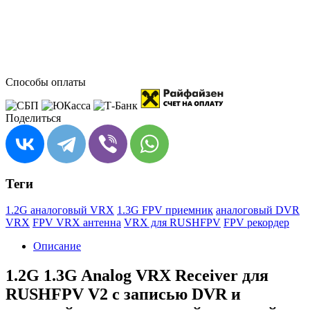
Способы оплаты
Поделиться
Теги
1.2G аналоговый VRX
1.3G FPV приемник
аналоговый DVR
VRX
FPV VRX антенна
VRX для RUSHFPV
FPV рекордер
Описание
1.2G 1.3G Analog VRX Receiver для
RUSHFPV V2 с записью DVR и