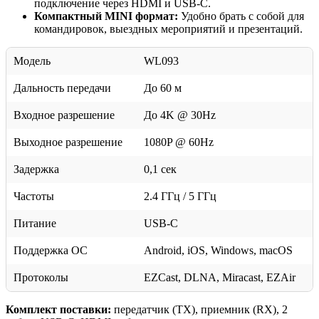
подключение через HDMI и USB-C.
Компактный MINI формат:
Удобно брать с собой для
командировок, выездных мероприятий и презентаций.
Модель
WL093
Дальность передачи
До 60 м
Входное разрешение
До 4K @ 30Hz
Выходное разрешение
1080P @ 60Hz
Задержка
0,1 сек
Частоты
2.4 ГГц / 5 ГГц
Питание
USB-C
Поддержка ОС
Android, iOS, Windows, macOS
Протоколы
EZCast, DLNA, Miracast, EZAir
Комплект поставки:
передатчик (TX), приемник (RX), 2