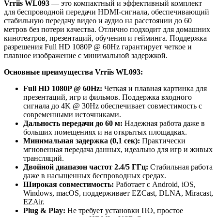
Vrriis WL093
— это компактный и эффективный комплект
для беспроводной передачи HDMI-сигнала, обеспечивающий
стабильную передачу видео и аудио на расстоянии до 60
метров без потери качества. Отлично подходит для домашних
кинотеатров, презентаций, обучения и гейминга. Поддержка
разрешения Full HD 1080P @ 60Hz гарантирует четкое и
плавное изображение с минимальной задержкой.
Основные преимущества Vrriis WL093:
Full HD 1080P @ 60Hz:
Четкая и плавная картинка для
презентаций, игр и фильмов. Поддержка входного
сигнала до 4K @ 30Hz обеспечивает совместимость с
современными источниками.
Дальность передачи до 60 м:
Надежная работа даже в
больших помещениях и на открытых площадках.
Минимальная задержка (0,1 сек):
Практически
мгновенная передача данных, идеально для игр и живых
трансляций.
Двойной диапазон частот 2.4/5 ГГц:
Стабильная работа
даже в насыщенных беспроводных средах.
Широкая совместимость:
Работает с Android, iOS,
Windows, macOS, поддерживает EZCast, DLNA, Miracast,
EZAir.
Plug & Play:
Не требует установки ПО, простое