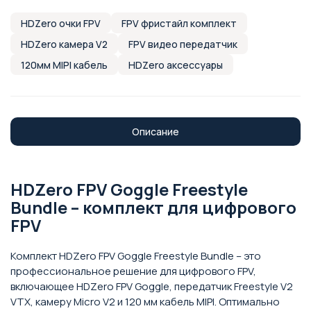
HDZero очки FPV
FPV фристайл комплект
HDZero камера V2
FPV видео передатчик
120мм MIPI кабель
HDZero аксессуары
Описание
HDZero FPV Goggle Freestyle
Bundle – комплект для цифрового
FPV
Комплект HDZero FPV Goggle Freestyle Bundle – это
профессиональное решение для цифрового FPV,
включающее HDZero FPV Goggle, передатчик Freestyle V2
VTX, камеру Micro V2 и 120 мм кабель MIPI. Оптимально