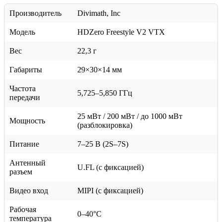
Производитель
Divimath, Inc
Модель
HDZero Freestyle V2 VTX
Вес
22,3 г
Габариты
29×30×14 мм
Частота
5,725–5,850 ГГц
передачи
25 мВт / 200 мВт / до 1000 мВт
Мощность
(разблокировка)
Питание
7–25 В (2S–7S)
Антенный
U.FL (с фиксацией)
разъем
Видео вход
MIPI (с фиксацией)
Рабочая
0–40°C
температура