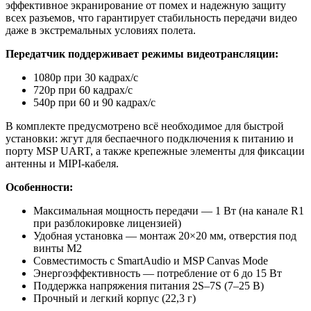
эффективное экранирование от помех и надежную защиту
всех разъемов, что гарантирует стабильность передачи видео
даже в экстремальных условиях полета.
Передатчик поддерживает режимы видеотрансляции:
1080p при 30 кадрах/с
720p при 60 кадрах/с
540p при 60 и 90 кадрах/с
В комплекте предусмотрено всё необходимое для быстрой
установки: жгут для беспаечного подключения к питанию и
порту MSP UART, а также крепежные элементы для фиксации
антенны и MIPI-кабеля.
Особенности:
Максимальная мощность передачи — 1 Вт (на канале R1
при разблокировке лицензией)
Удобная установка — монтаж 20×20 мм, отверстия под
винты М2
Совместимость с SmartAudio и MSP Canvas Mode
Энергоэффективность — потребление от 6 до 15 Вт
Поддержка напряжения питания 2S–7S (7–25 В)
Прочный и легкий корпус (22,3 г)