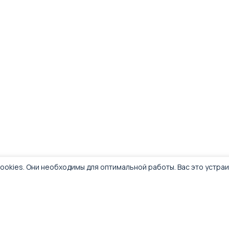
ремешок)
ависимости от выбранной модификации).
и во время FPV-полётов.
ookies. Они необходимы для оптимальной работы. Вас это устра