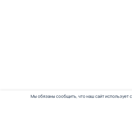
Размер
19×10×2 см (eye pad), 54×3,8 см (
Комплект поставки: 1× маска-накладка или 1× ремешок (в з
Идеальное решение для повышения комфорта и безопасност
Мы обязаны сообщить, что наш сайт использует c