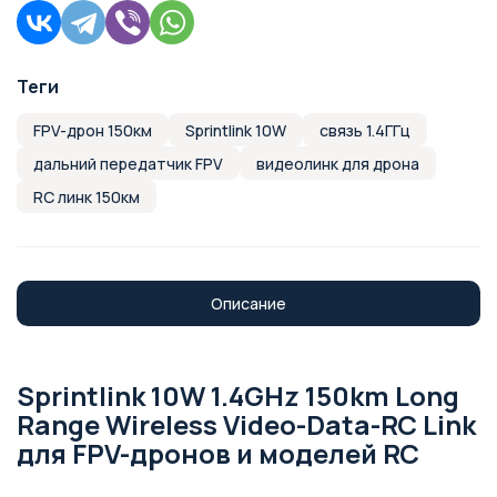
Теги
FPV-дрон 150км
Sprintlink 10W
связь 1.4ГГц
дальний передатчик FPV
видеолинк для дрона
RC линк 150км
Описание
Sprintlink 10W 1.4GHz 150km Long
Range Wireless Video-Data-RC Link
для FPV-дронов и моделей RC