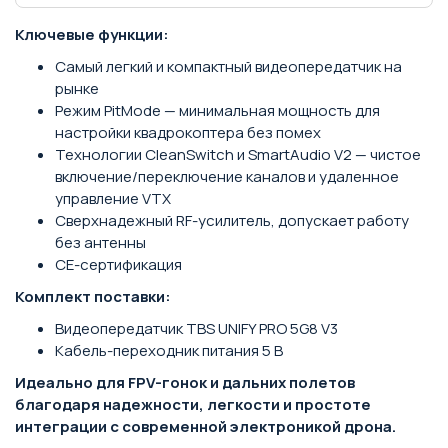
Ключевые функции:
Самый легкий и компактный видеопередатчик на
рынке
Режим PitMode — минимальная мощность для
настройки квадрокоптера без помех
Технологии CleanSwitch и SmartAudio V2 — чистое
включение/переключение каналов и удаленное
управление VTX
Сверхнадежный RF-усилитель, допускает работу
без антенны
CE-сертификация
Комплект поставки:
Видеопередатчик TBS UNIFY PRO 5G8 V3
Кабель-переходник питания 5 В
Идеально для FPV-гонок и дальних полетов
благодаря надежности, легкости и простоте
интеграции с современной электроникой дрона.