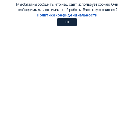
Мы обязаны сообщить, что наш сайт использует cookies. Они
необходимы для оптимальной работы. Вас это устраивает?
Политики конфиденциальности
0
0
OK